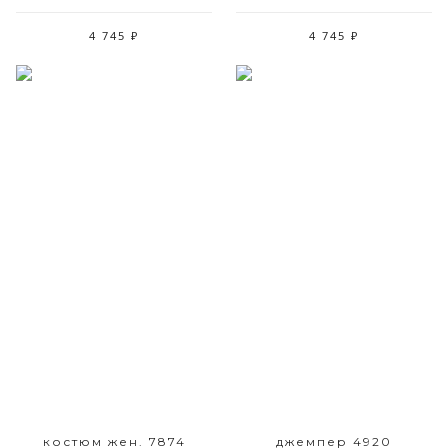
4 745 ₽
4 745 ₽
Размерный ряд
Размерный ряд
42-48
44 46 48
костюм жен. 7874
джемпер 4920