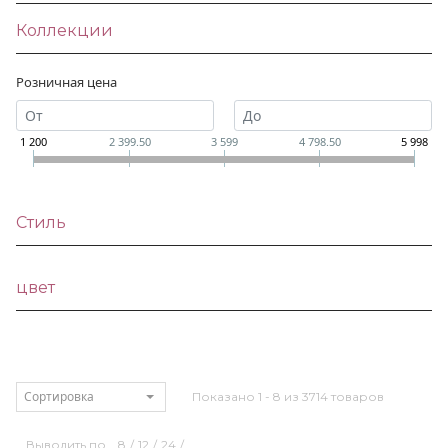
Коллекции
Розничная цена
1 200
2 399.50
3 599
4 798.50
5 998
Стиль
цвет
Сортировка
Показано 1 - 8 из 3714 товаров
Выводить по
8
/
12
/
24
/