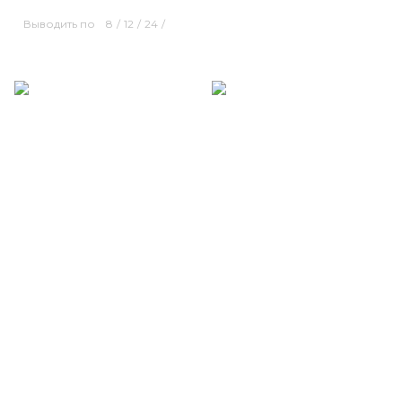
Выводить по
8
/
12
/
24
/
Размерный ряд
Размерный ряд
50 52
54