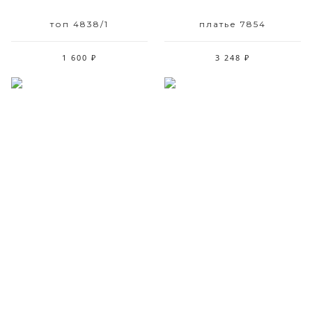
топ 4838/1
платье 7854
1 600 ₽
3 248 ₽
Размерный ряд
Размерный ряд
44
42 44