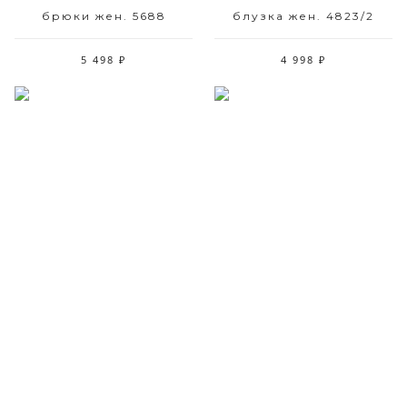
брюки жен. 5688
блузка жен. 4823/2
5 498 ₽
4 998 ₽
Размерный ряд
Размерный ряд
42
44 48