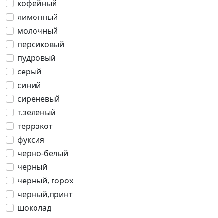
кофейный
лимонный
молочный
персиковый
пудровый
серый
синий
сиреневый
т.зеленый
терракот
фуксия
черно-белый
черный
черный, горох
черный,принт
шоколад