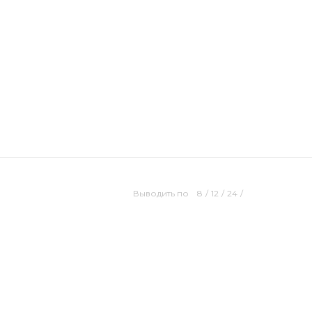
Выводить по
8
/
12
/
24
/