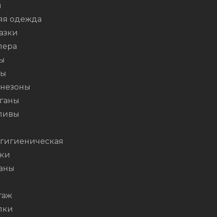
и
яя одежда
азки
пера
ы
ты
незоны
ганы
ливы
я
 гигиеническая
ки
аны
таж
лки