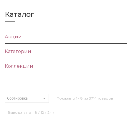
Каталог
Акции
Категории
Коллекции
Сортировка
Показано 1 - 8 из 3714 товаров
Выводить по
8
/
12
/
24
/