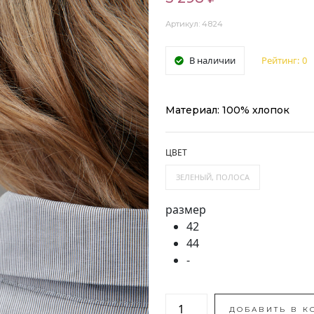
Артикул: 4824
В наличии
Рейтинг:
0
Материал: 100% хлопок
ЦВЕТ
ЗЕЛЕНЫЙ, ПОЛОСА
размер
42
44
-
ДОБАВИТЬ В К