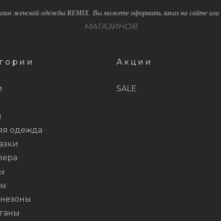
зин женской одежды REMIX. Вы можете оформить заказ на сайте или 
МАГАЗИНОВ
гории
Акции
и
SALE
и
яя одежда
азки
пера
ы
ты
незоны
ганы