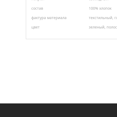
состав
100% хлопок
фактура материала
текстильный, г
цвет
зеленый, поло