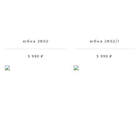
42 44 50 52
42 44 50 52
юбка 2852
юбка 2852/1
5 990 ₽
5 990 ₽
Размерный ряд
Размерный ряд