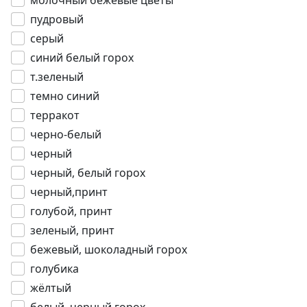
молочный бежевые цветы
пудровый
серый
синий белый горох
т.зеленый
темно синий
терракот
черно-белый
черный
черный, белый горох
черный,принт
голубой, принт
зеленый, принт
бежевый, шоколадный горох
голубика
жёлтый