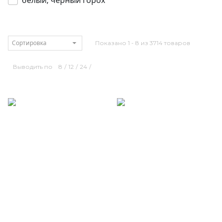
белый, черный горох
Сортировка
Показано 1 - 8 из 3714 товаров
Выводить по
8
/
12
/
24
/
Размерный ряд
Размерный ряд
42 44 46 48 50 52
42 44 46 48 50 52