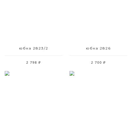
Размерный ряд
Размерный ряд
48
42
юбка 2823/2
юбка 2826
2 798 ₽
2 700 ₽