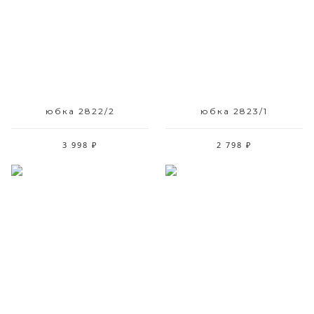
Размерный ряд
Размерный ряд
42
42
юбка 2822/2
юбка 2823/1
3 998 ₽
2 798 ₽