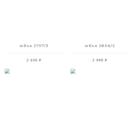
42 44
42 44
юбка 2797/3
юбка 2806/2
2 630 ₽
2 999 ₽