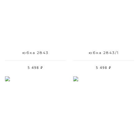
Размерный ряд
Размерный ряд
48
42 52 44
юбка 2843
юбка 2843/1
5 498 ₽
5 498 ₽