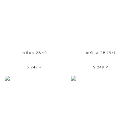
Размерный ряд
Размерный ряд
42 44 46 48 50 52
42 44 46 48 50 52
юбка 2849
юбка 2849/1
5 248 ₽
5 248 ₽