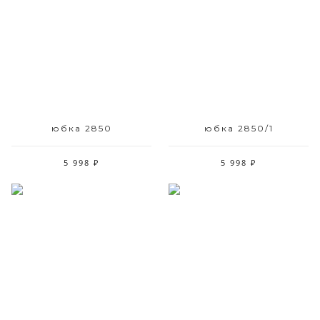
Размерный ряд
Размерный ряд
42 44 46 48 50 52
52
юбка 2850
юбка 2850/1
5 998 ₽
5 998 ₽