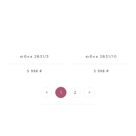
Размерный ряд
Размерный ряд
42-48
42-48
юбка 2831/3
юбка 2831/10
5 998 ₽
5 998 ₽
<
1
2
>