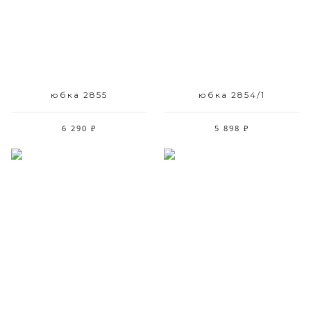
42-48
42-48
юбка 2855
юбка 2854/1
6 290 ₽
5 898 ₽
Размерный ряд
Размерный ряд