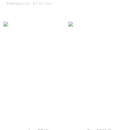
Выводить по
8
/
12
/
24
/
Размерный ряд
Размерный ряд
42
42 44