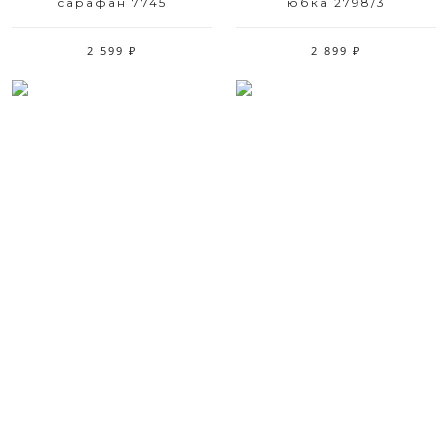
сарафан 7745
юбка 2798/3
2 599 ₽
2 899 ₽
Размерный ряд
Размерный ряд
42 44 48 52
42