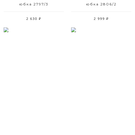
юбка 2797/3
юбка 2806/2
2 630 ₽
2 999 ₽
Размерный ряд
Размерный ряд
42 50 52
42 44