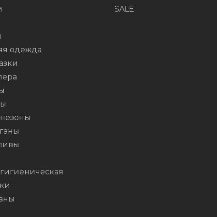
и
SALE
и
яя одежда
азки
пера
ы
ты
незоны
ганы
ливы
я
 гигиеническая
ки
аны